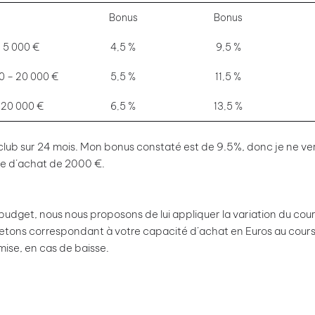
Bonus
Bonus
Bonus
< 5 000 €
4,5 %
9,5 %
0 – 20 000 €
5,5 %
11,5 %
 20 000 €
6,5 %
13,5 %
lub sur 24 mois. Mon bonus constaté est de 9.5%, donc je ne vers
le d’achat de 2000 €.
udget, nous nous proposons de lui appliquer la variation du cour
 jetons correspondant à votre capacité d’achat en Euros au cours d
mise, en cas de baisse.