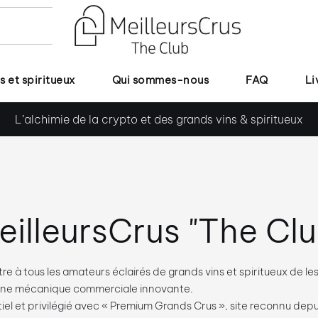
s et spiritueux
Qui sommes-nous
FAQ
Li
L’alchimie de la crypto et des grands vins & spiritueux
eilleursCrus "The Clu
re à tous les amateurs éclairés de grands vins et spiritueux de l
 une mécanique commerciale innovante.
el et privilégié avec « Premium Grands Crus », site reconnu depu